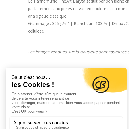
Le Hahnemühle FineArt Baryta séduit par son blanc chau
parfaitement aux prises de vue en couleur et en noir 
analogique classique.
Grammage : 325 g/m² | Blancheur : 103 % | Dmax : 2.05 
cellulose
—
Les images vendues sur la boutique sont soumises aux
Produits similaires
San Francisco
Plage
50,00
€
–
145,00
€
de