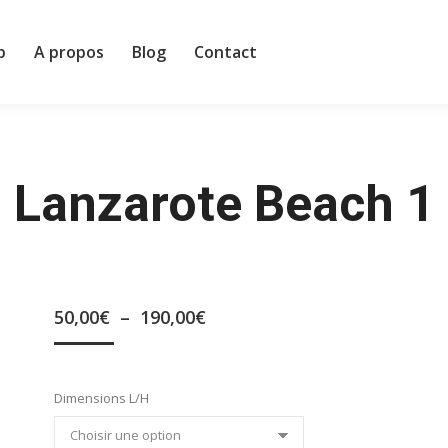
p
A propos
Blog
Contact
p
A propos
Blog
Contact
Lanzarote Beach 1
Plage
50,00
€
–
190,00
€
de
prix :
50,00€
Dimensions L/H
à
190,00€