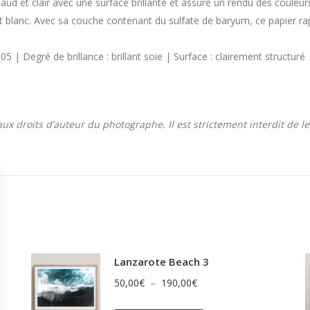
d et clair avec une surface brillante et assure un rendu des couleurs
et blanc. Avec sa couche contenant du sulfate de baryum, ce papier ra
| Degré de brillance : brillant soie | Surface : clairement structuré 
 droits d’auteur du photographe. Il est strictement interdit de les
Lanzarote Beach 3
Plage
50,00
€
–
190,00
€
de