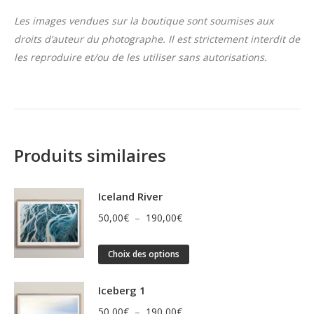
Les images vendues sur la boutique sont soumises aux
droits d’auteur du photographe. Il est strictement interdit de
les reproduire et/ou de les utiliser sans autorisations.
Produits similaires
Iceland River
Plage
50,00
€
–
190,00
€
de
Ce
prix :
Choix des options
produit
50,00€
a
Iceberg 1
à
plusieurs
190,00€
Plage
50,00
€
–
190,00
€