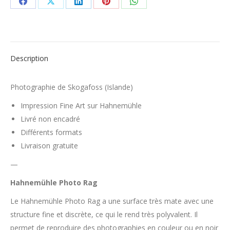
Share
Share
Share
Share
Share
on
on
on
on
on
Facebook
X
LinkedIn
Pinterest
WhatsApp
Description
Photographie de Skogafoss (Islande)
Impression Fine Art sur Hahnemühle
Livré non encadré
Différents formats
Livraison gratuite
—
Hahnemühle Photo Rag
Le Hahnemühle Photo Rag a une surface très mate avec une
structure fine et discrète, ce qui le rend très polyvalent. Il
permet de reproduire des photographies en couleur ou en noir