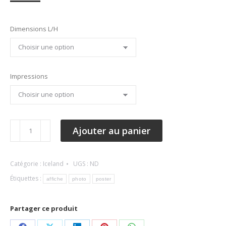
de
prix :
50,00€
Dimensions L/H
à
190,00€
Impressions
quantité
Ajouter au panier
de
Skogafoss
Catégorie :
Iceland
UGS :
ND
Étiquettes :
affiche
photo
poster
Partager ce produit